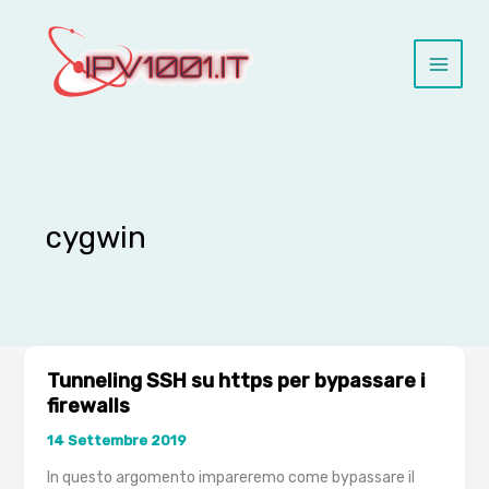
Vai
al
contenuto
cygwin
Tunneling SSH su https per bypassare i
firewalls
14 Settembre 2019
In questo argomento impareremo come bypassare il