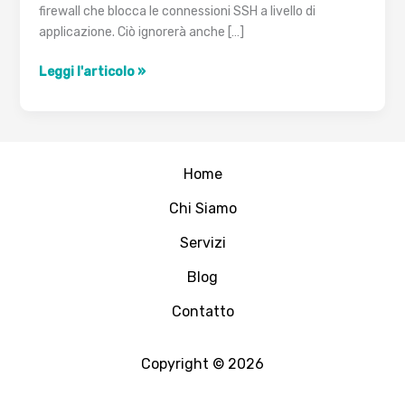
firewall che blocca le connessioni SSH a livello di
applicazione. Ciò ignorerà anche […]
Tunneling
Leggi l'articolo »
SSH
su
https
per
Home
bypassare
i
Chi Siamo
firewalls
Servizi
Blog
Contatto
Copyright © 2026