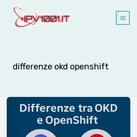
Vai
al
contenuto
differenze okd openshift