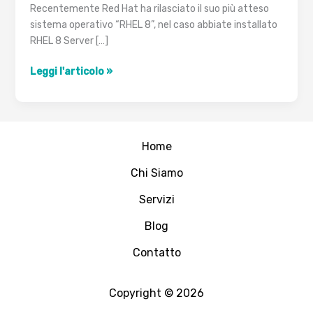
Recentemente Red Hat ha rilasciato il suo più atteso
sistema operativo “RHEL 8”, nel caso abbiate installato
RHEL 8 Server […]
Come
Leggi l'articolo »
installare
un
Repository
Locale
Home
con
Yum/DNF
Chi Siamo
sul
Servizi
server
RHEL
Blog
8
utilizzando
Contatto
un
DVD
Copyright © 2026
o
un