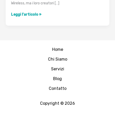
Wireless, ma i loro creatori […]
IEEE
Leggi l'articolo »
802.1x
e
Wireless
LAN
Home
Chi Siamo
Servizi
Blog
Contatto
Copyright © 2026