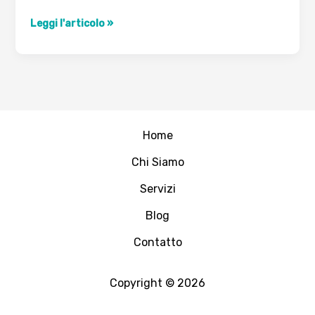
Come
Leggi l'articolo »
proteggere
SSH
con
fail2ban
Home
Chi Siamo
Servizi
Blog
Contatto
Copyright © 2026