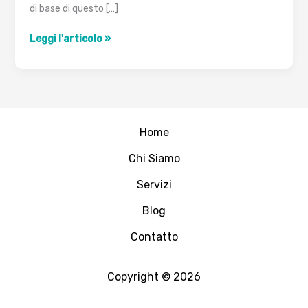
di base di questo […]
Fencing
Leggi l'articolo »
utilizzando
uno
switch
Home
Chi Siamo
Servizi
Blog
Contatto
Copyright © 2026