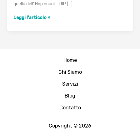
quella dell’ Hop count –RIP […]
Protocolli
Leggi l'articolo »
di
Routing
Distance
Vector
Home
Chi Siamo
Servizi
Blog
Contatto
Copyright © 2026