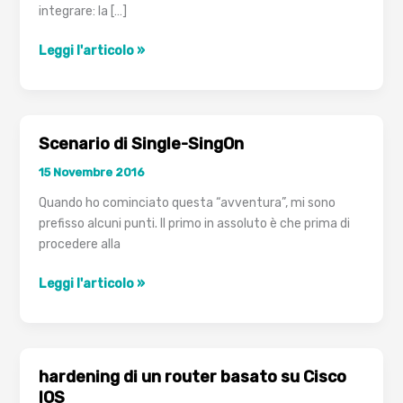
integrare: la […]
Infrastruttura
Leggi l'articolo »
Single-
Signon
Unix
Scenario di Single-SingOn
15 Novembre 2016
Quando ho cominciato questa “avventura”, mi sono
prefisso alcuni punti. Il primo in assoluto è che prima di
procedere alla
Scenario
Leggi l'articolo »
di
Single-
SingOn
hardening di un router basato su Cisco
IOS