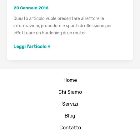
20 Gennaio 2016
Questo articolo vuole presentare al lettore le
informazioni, procedure e spunti di riflessione per
effettuare un hardening di un router
hardening
Leggi l'articolo »
di
un
router
basato
Home
su
Cisco
Chi Siamo
IOS
Servizi
Blog
Contatto