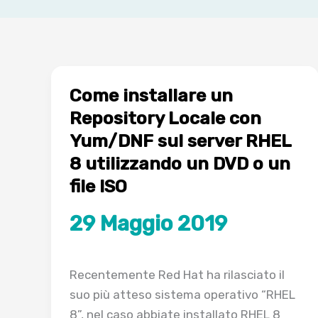
Come installare un
Repository Locale con
Yum/DNF sul server RHEL
8 utilizzando un DVD o un
file ISO
29 Maggio 2019
Recentemente Red Hat ha rilasciato il
suo più atteso sistema operativo “RHEL
8”, nel caso abbiate installato RHEL 8