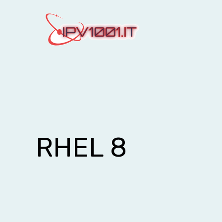
Vai
al
contenuto
RHEL 8