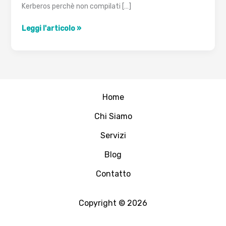
Kerberos perchè non compilati […]
Configurazione
Leggi l'articolo »
di
SSH
con
Kerberos
Home
Chi Siamo
Servizi
Blog
Contatto
Copyright © 2026