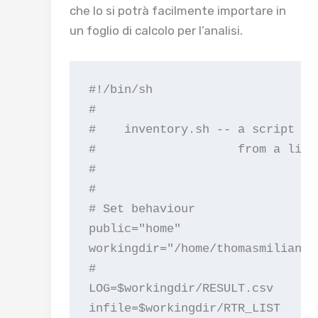
che
lo si potrà facilmente
importare in
un foglio di calcolo
per l’analisi
.
#!/bin/sh

#

#    inventory.sh -- a script to
#                    from a list
#

#

# Set behaviour

public="home"

workingdir="/home/thomasmilian/te
#

LOG=$workingdir/RESULT.csv

infile=$workingdir/RTR_LIST
