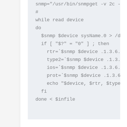
snmp="/usr/bin/snmpget -v 2c -c $
#

while read device

do

  $snmp $device sysName.0 > /dev/
  if [ "$?" = "0" ] ; then

    rtr=`$snmp $device .1.3.6.1.
    type2=`$snmp $device .1.3.6.
    ios=`$snmp $device .1.3.6.1.
    prot=`$snmp $device .1.3.6.1
    echo "$device, $rtr, $type2,
  fi

done < $infile
