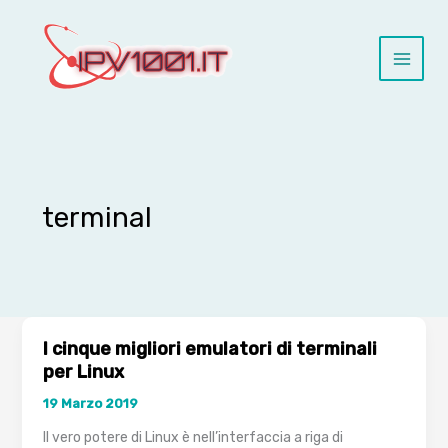
Vai
al
contenuto
terminal
I cinque migliori emulatori di terminali
per Linux
19 Marzo 2019
Il vero potere di Linux è nell’interfaccia a riga di