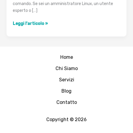
comando. Se sei un amministratore Linux, un utente
esperto o […]
I
Leggi l'articolo »
cinque
migliori
emulatori
di
Home
terminali
per
Chi Siamo
Linux
Servizi
Blog
Contatto
Copyright © 2026