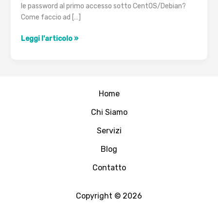
le password al primo accesso sotto CentOS/Debian?
Come faccio ad […]
Forzare
Leggi l'articolo »
la
modifica
della
password
Home
degli
utenti
Chi Siamo
al
primo
Servizi
accesso
Blog
su
Linux
Contatto
Copyright © 2026