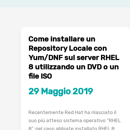
Come installare un
Repository Locale con
Yum/DNF sul server RHEL
8 utilizzando un DVD o un
file ISO
29 Maggio 2019
Recentemente Red Hat ha rilasciato il
suo più atteso sistema operativo “RHEL
8”, nel caso abbiate installato RHEL 8