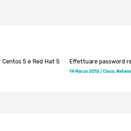
r Centos 5 e Red Hat 5
Effettuare password r
14 Marzo 2012
/
Cisco
,
Netwo