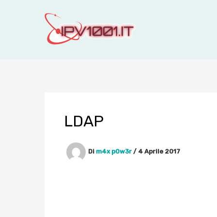
Vai
al
contenuto
LDAP
Di
m4x p0w3r
/
4 Aprile 2017