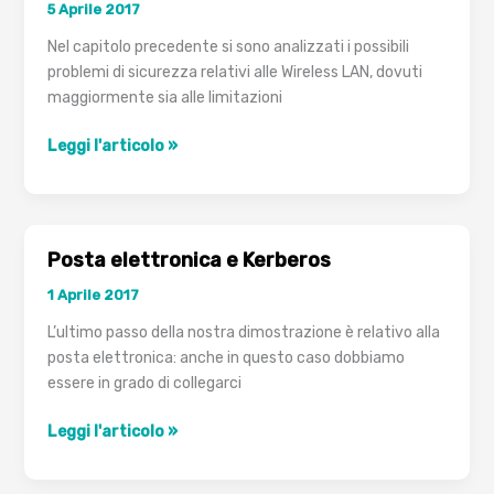
5 Aprile 2017
e
Nginx
Nel capitolo precedente si sono analizzati i possibili
Proxy
problemi di sicurezza relativi alle Wireless LAN, dovuti
Manager:
maggiormente sia alle limitazioni
come
risolvere
Protezione
Leggi l'articolo »
Wireless
LAN
Posta elettronica e Kerberos
1 Aprile 2017
L’ultimo passo della nostra dimostrazione è relativo alla
posta elettronica: anche in questo caso dobbiamo
essere in grado di collegarci
Posta
Leggi l'articolo »
elettronica
e