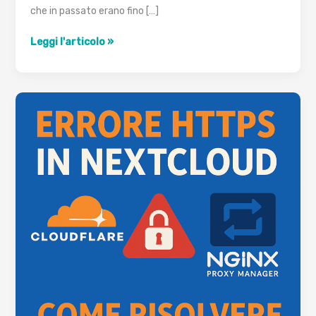
che in passato erano fino […]
Server
Leggi l'articolo »
Dedicati
OVH
Senza
Spese
di
Installazione:
Guida
e
Storico
Promozioni