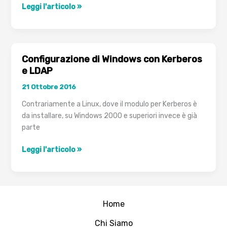
PPPoE
Leggi l'articolo »
Access
Concentrator
Configurazione di Windows con Kerberos
e LDAP
21 Ottobre 2016
Contrariamente a Linux, dove il modulo per Kerberos è
da installare, su Windows 2000 e superiori invece è già
parte
Configurazione
Leggi l'articolo »
di
Windows
con
Kerberos
Home
e
LDAP
Chi Siamo