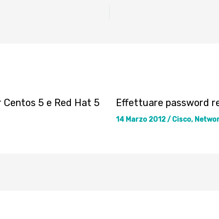
r Centos 5 e Red Hat 5
Effettuare password r
14 Marzo 2012
/
Cisco
,
Netwo