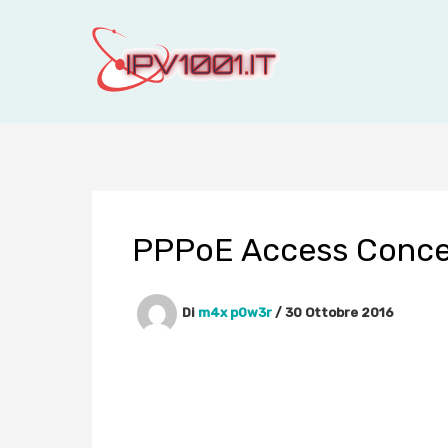
Vai
al
contenuto
PPPoE Access Conce
Di
m4x p0w3r
/
30 Ottobre 2016