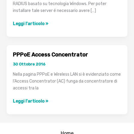
RADIUS basato su tecnologia Windows. Per poter
installare tale server é necessario avere […]
Microsoft
Leggi l'articolo »
Internet
Authentication
Service
(IAS)
PPPoE Access Concentrator
30 Ottobre 2016
Nella pagina PPPoE e Wireless LAN si è evidenziato come
l’Access Concentrator (AC) funga da concentratore di
accessi tra la
PPPoE
Leggi l'articolo »
Access
Concentrator
Home