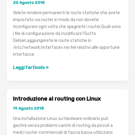
20 Agosto 2018
e
Nginx
Volete rendere permanenti le route statiche che avete
Proxy
impostato sui router in modo da non doverle
Manager:
riconfigurare ogni volta che spegnete i router.Quali sono
come
i file di configurazione da modificare?Sotto
risolvere
Debian,aggiungerete le route statiche in
/etc/network/interfaces nei fiel relativi alle opportune
interfacce:
Rendere
Leggi l'articolo »
persistenti
le
rotte
statiche
Introduzione al routing con Linux
19 Agosto 2018
Una installazione Linux su Hardware ordinario può
gestire senza problemi carichi di routing da piccoli a
medi.I router commerciali di fascia bassa utilizzano