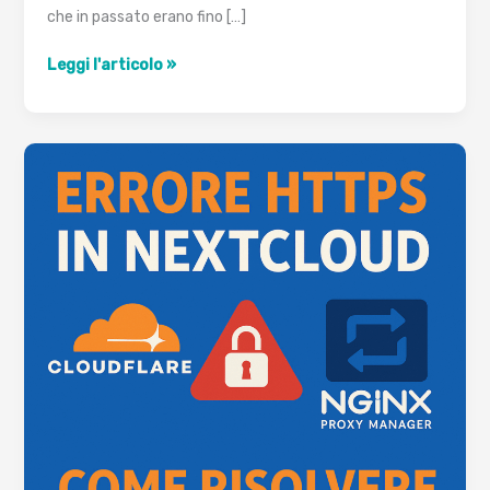
che in passato erano fino […]
Server
Leggi l'articolo »
Dedicati
OVH
Senza
Spese
di
Installazione:
Guida
e
Storico
Promozioni