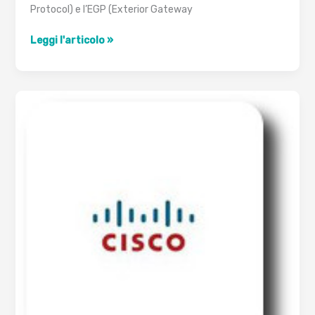
Protocol) e l’EGP (Exterior Gateway
Protocolli
Leggi l'articolo »
di
routing
esterni