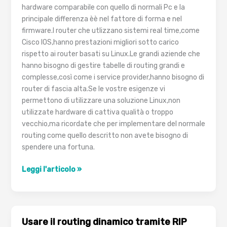
hardware comparabile con quello di normali Pc e la
principale differenza èè nel fattore di forma e nel
firmware.I router che utlizzano sistemi real time,come
Cisco IOS,hanno prestazioni migliori sotto carico
rispetto ai router basati su Linux.Le grandi aziende che
hanno bisogno di gestire tabelle di routing grandi e
complesse,così come i service provider,hanno bisogno di
router di fascia alta.Se le vostre esigenze vi
permettono di utilizzare una soluzione Linux,non
utilizzate hardware di cattiva qualità o troppo
vecchio,ma ricordate che per implementare del normale
routing come quello descritto non avete bisogno di
spendere una fortuna.
Introduzione
Leggi l'articolo »
al
routing
con
Linux
Usare il routing dinamico tramite RIP