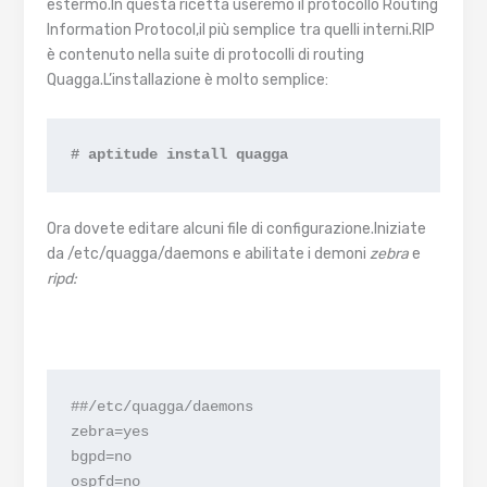
estermo.In questa ricetta useremo il protocollo Routing
Information Protocol,il più semplice tra quelli interni.RIP
è contenuto nella suite di protocolli di routing
Quagga.L’installazione è molto semplice:
# aptitude install quagga
Ora dovete editare alcuni file di configurazione.Iniziate
da /etc/quagga/daemons e abilitate i demoni
zebra
e
ripd:
##/etc/quagga/daemons

zebra=yes

bgpd=no

ospfd=no
