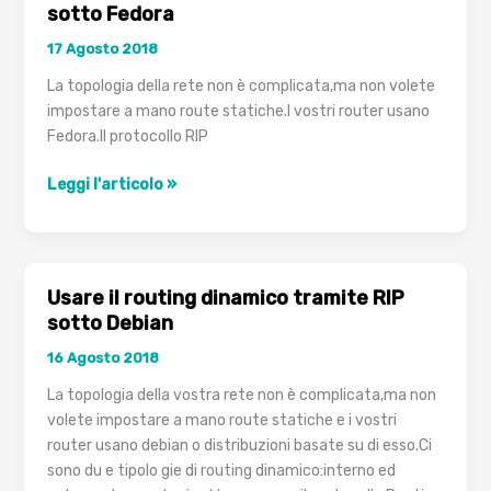
sotto Fedora
17 Agosto 2018
La topologia della rete non è complicata,ma non volete
impostare a mano route statiche.I vostri router usano
Fedora.Il protocollo RIP
Usare
Leggi l'articolo »
il
routing
dinamico
tramite
Usare il routing dinamico tramite RIP
RIP
sotto Debian
sotto
16 Agosto 2018
Fedora
La topologia della vostra rete non è complicata,ma non
volete impostare a mano route statiche e i vostri
router usano debian o distribuzioni basate su di esso.Ci
sono du e tipolo gie di routing dinamico:interno ed