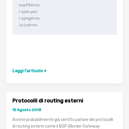
ospf6d=no

ripd=yes

ripngd=no

Usare
Leggi l'articolo »
il
routing
dinamico
tramite
Protocolli di routing esterni
RIP
15 Agosto 2018
sotto
Debian
Avrete probabilmente già sentito parlare dei protocolli
di routing esterni come il BGP (Border Gateway