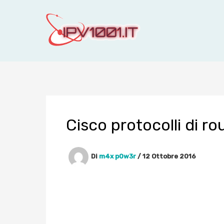
Vai
al
contenuto
Cisco protocolli di ro
Di
m4x p0w3r
/
12 Ottobre 2016