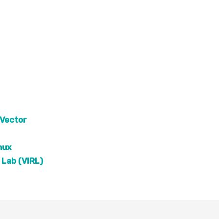
 Vector
nux
 Lab (VIRL)