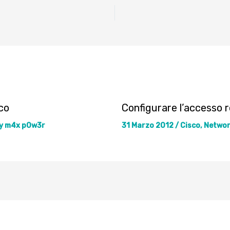
co
Configurare l’accesso 
y
m4x p0w3r
31 Marzo 2012
/
Cisco
,
Networ