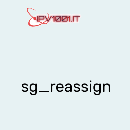
Vai
al
contenuto
sg_reassign