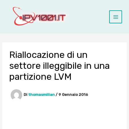
Vai
al
contenuto
Riallocazione di un
settore illeggibile in una
partizione LVM
Di
thomasmilian
/
9 Gennaio 2016