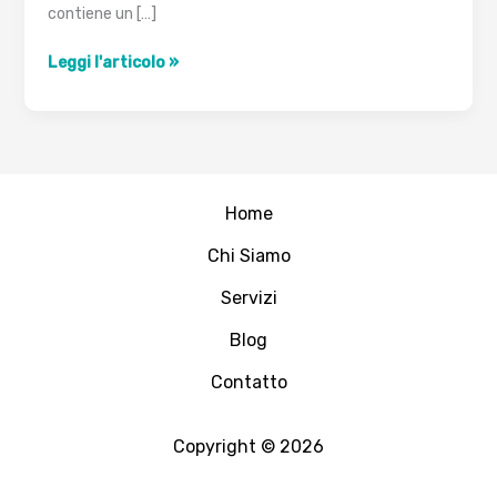
contiene un […]
I
Leggi l'articolo »
contesti
(context)
in
Selinux
Home
Chi Siamo
Servizi
Blog
Contatto
Copyright © 2026