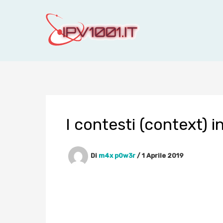
Vai
al
contenuto
I contesti (context) i
Di
m4x p0w3r
/
1 Aprile 2019