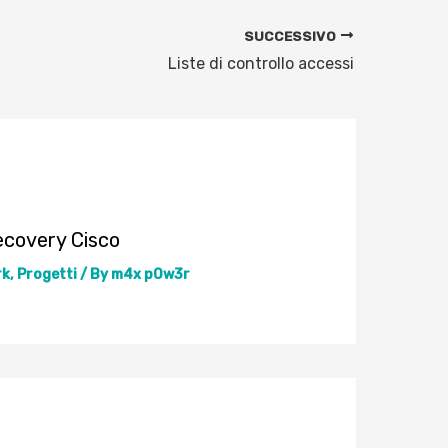
SUCCESSIVO
Liste di controllo accessi
ecovery Cisco
rk
,
Progetti
/ By
m4x p0w3r