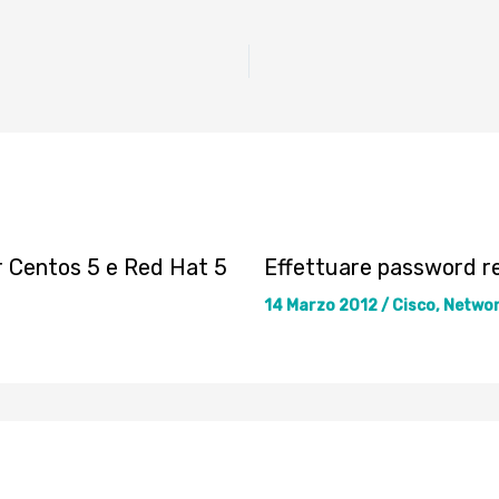
r Centos 5 e Red Hat 5
Effettuare password r
14 Marzo 2012
/
Cisco
,
Netwo