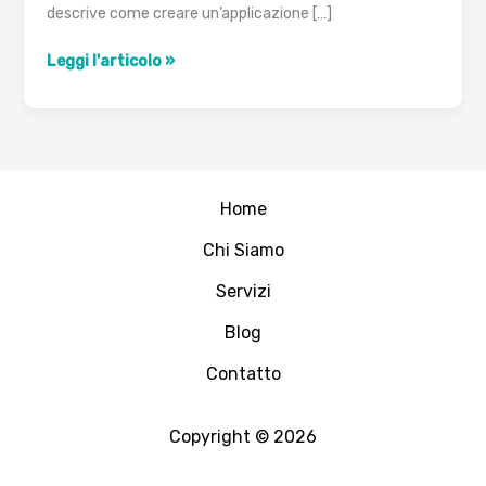
descrive come creare un’applicazione […]
mod_wsgi
Leggi l'articolo »
–
Esempio
‘Hello
World’
Home
Chi Siamo
Servizi
Blog
Contatto
Copyright © 2026