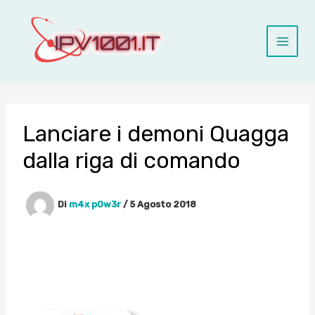
Vai
al
contenuto
Lanciare i demoni Quagga
dalla riga di comando
Di
m4x p0w3r
/
5 Agosto 2018