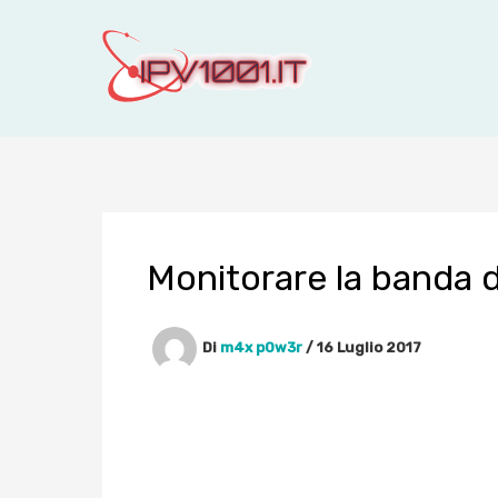
Vai
al
contenuto
Monitorare la banda d
Di
m4x p0w3r
/
16 Luglio 2017