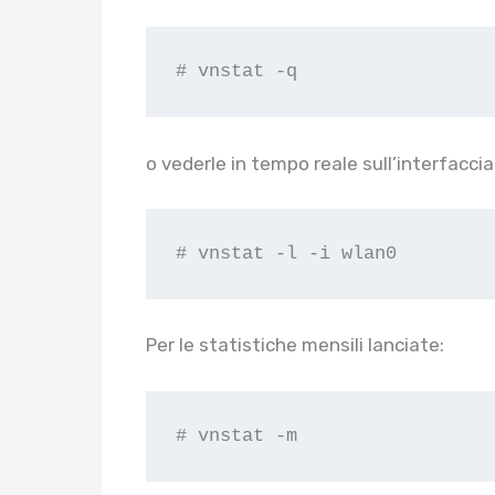
# vnstat -q
o vederle in tempo reale sull’interfacci
# vnstat -l -i wlan0
Per le statistiche mensili lanciate:
# vnstat -m