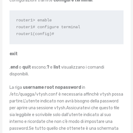
configurazioni tramite
configure terminal
:
router1> enable

router1# configure terminal

router1(config)#
exit
,
end
o
quit
escono;
?
e
list
visualizzano i comandi
disponibili.
La riga
username root nopassword
in
/etc/quagga/vtysh.conf è necessaria affinchè vtysh possa
partire.L’utente indicato non avrà bisogno della password
per aprire una sessione vtysh.Assicuratevi che questo file
sia leggibile e scrivibile solo dall’utente indicato al suo
interno e ricordate che non c’è modo di impostare una
password.Se tutto quello che ottenete è una schermata