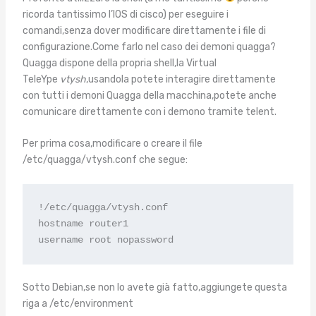
ricorda tantissimo l’IOS di cisco) per eseguire i
comandi,senza dover modificare direttamente i file di
configurazione.Come farlo nel caso dei demoni quagga?
Quagga dispone della propria shell,la Virtual
TeleYpe
vtysh
,usandola potete interagire direttamente
con tutti i demoni Quagga della macchina,potete anche
comunicare direttamente con i demono tramite telent.
Per prima cosa,modificare o creare il file
/etc/quagga/vtysh.conf che segue:
!/etc/quagga/vtysh.conf

hostname router1

username root nopassword
Sotto Debian,se non lo avete già fatto,aggiungete questa
riga a /etc/environment