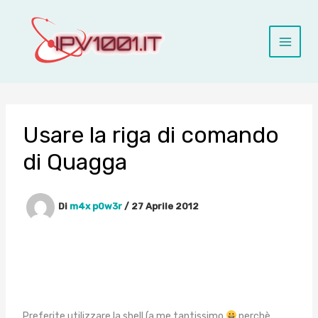
Vai
al
contenuto
Usare la riga di comando
di Quagga
Di
m4x p0w3r
/
27 Aprile 2012
Preferite utilizzare la shell (a me tantissimo
perchè