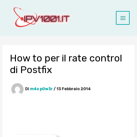
Vai
al
contenuto
How to per il rate control
di Postfix
Di
m4x p0w3r
/
13 Febbraio 2014