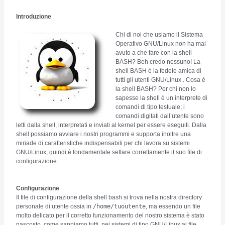
Introduzione
Chi di noi che usiamo il Sistema
Operativo GNU/Linux non ha mai
avuto a che fare con la shell
BASH? Beh credo nessuno! La
shell BASH è la fedele amica di
tutti gli utenti GNU/Linux . Cosa è
la shell BASH? Per chi non lo
sapesse la shell è un interprete di
comandi di tipo testuale; i
comandi digitati dall’utente sono
letti dalla shell, interpretati e inviati al kernel per essere eseguiti. Dalla
shell possiamo avviare i nostri programmi e supporta inoltre una
miriade di caratteristiche indispensabili per chi lavora su sistemi
GNU/Linux, quindi è fondamentale settare correttamente il suo file di
configurazione.
Configurazione
Il file di configurazione della shell bash si trova nella nostra directory
personale di utente ossia in
/home/tuoutente
, ma essendo un file
molto delicato per il corretto funzionamento del nostro sistema è stato
nascosto, come sappiamo tutti, nei sistemi di tipo GNU/Linux ai file