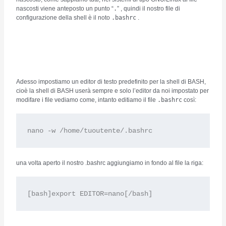
nascosti viene anteposto un punto “
.
” , quindi il nostro file di
configurazione della shell è il noto
.bashrc
.
Adesso impostiamo un editor di testo predefinito per la shell di BASH,
cioè la shell di BASH userà sempre e solo l’editor da noi impostato per
modifare i file vediamo come, intanto editiamo il file
.bashrc
così:
nano -w /home/tuoutente/.bashrc
una volta aperto il nostro .bashrc aggiungiamo in fondo al file la riga:
[bash]export EDITOR=nano[/bash]