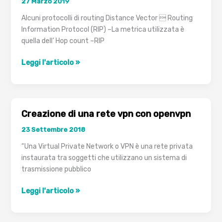
27 Marzo 2019
Alcuni protocolli di routing Distance Vector  Routing
Information Protocol (RIP) –La metrica utilizzata è
quella dell’ Hop count –RIP
Protocolli
Leggi l'articolo »
di
Routing
Distance
Vector
Creazione di una rete vpn con openvpn
23 Settembre 2018
“Una Virtual Private Network o VPN è una rete privata
instaurata tra soggetti che utilizzano un sistema di
trasmissione pubblico
Creazione
Leggi l'articolo »
di
una