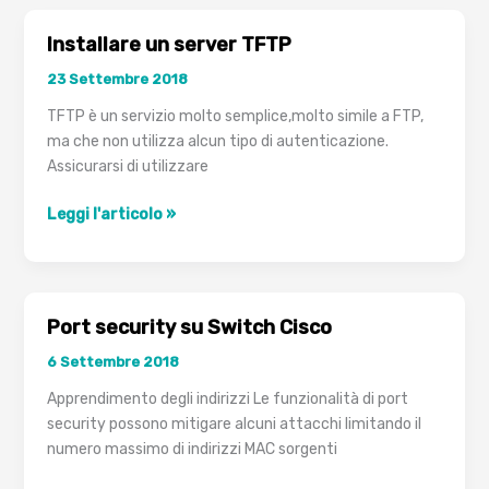
rete
vpn
Installare un server TFTP
con
23 Settembre 2018
openvpn
TFTP è un servizio molto semplice,molto simile a FTP,
ma che non utilizza alcun tipo di autenticazione.
Assicurarsi di utilizzare
Installare
Leggi l'articolo »
un
server
TFTP
Port security su Switch Cisco
6 Settembre 2018
Apprendimento degli indirizzi Le funzionalità di port
security possono mitigare alcuni attacchi limitando il
numero massimo di indirizzi MAC sorgenti