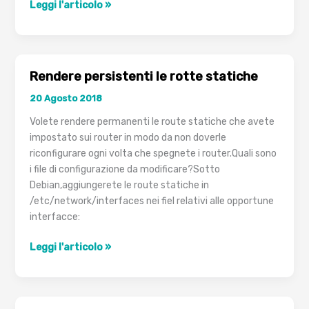
Port
Leggi l'articolo »
security
su
Switch
Cisco
Rendere persistenti le rotte statiche
20 Agosto 2018
Volete rendere permanenti le route statiche che avete
impostato sui router in modo da non doverle
riconfigurare ogni volta che spegnete i router.Quali sono
i file di configurazione da modificare?Sotto
Debian,aggiungerete le route statiche in
/etc/network/interfaces nei fiel relativi alle opportune
interfacce:
Rendere
Leggi l'articolo »
persistenti
le
rotte