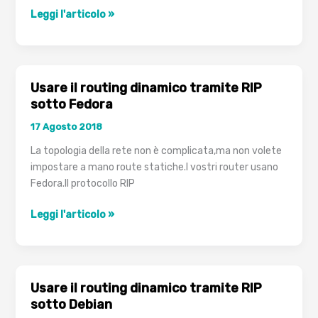
Introduzione
Leggi l'articolo »
al
routing
con
Linux
Usare il routing dinamico tramite RIP
sotto Fedora
17 Agosto 2018
La topologia della rete non è complicata,ma non volete
impostare a mano route statiche.I vostri router usano
Fedora.Il protocollo RIP
Usare
Leggi l'articolo »
il
routing
dinamico
tramite
Usare il routing dinamico tramite RIP
RIP
sotto Debian
sotto