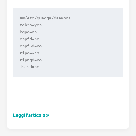
##/etc/quagga/daemons

zebra=yes

bgpd=no

ospfd=no

ospf6d=no

ripd=yes

ripngd=no

Usare
Leggi l'articolo »
il
routing