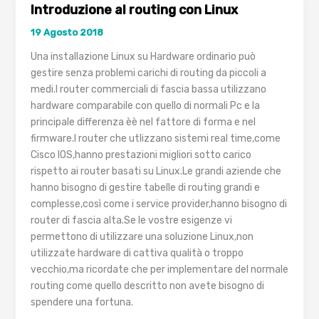
statiche
Introduzione al routing con Linux
19 Agosto 2018
Una installazione Linux su Hardware ordinario può
gestire senza problemi carichi di routing da piccoli a
medi.I router commerciali di fascia bassa utilizzano
hardware comparabile con quello di normali Pc e la
principale differenza èè nel fattore di forma e nel
firmware.I router che utlizzano sistemi real time,come
Cisco IOS,hanno prestazioni migliori sotto carico
rispetto ai router basati su Linux.Le grandi aziende che
hanno bisogno di gestire tabelle di routing grandi e
complesse,così come i service provider,hanno bisogno di
router di fascia alta.Se le vostre esigenze vi
permettono di utilizzare una soluzione Linux,non
utilizzate hardware di cattiva qualità o troppo
vecchio,ma ricordate che per implementare del normale
routing come quello descritto non avete bisogno di
spendere una fortuna.