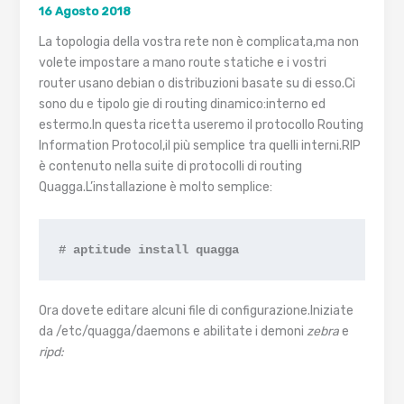
16 Agosto 2018
Fedora
La topologia della vostra rete non è complicata,ma non
volete impostare a mano route statiche e i vostri
router usano debian o distribuzioni basate su di esso.Ci
sono du e tipolo gie di routing dinamico:interno ed
estermo.In questa ricetta useremo il protocollo Routing
Information Protocol,il più semplice tra quelli interni.RIP
è contenuto nella suite di protocolli di routing
Quagga.L’installazione è molto semplice:
# aptitude install quagga
Ora dovete editare alcuni file di configurazione.Iniziate
da /etc/quagga/daemons e abilitate i demoni
zebra
e
ripd: