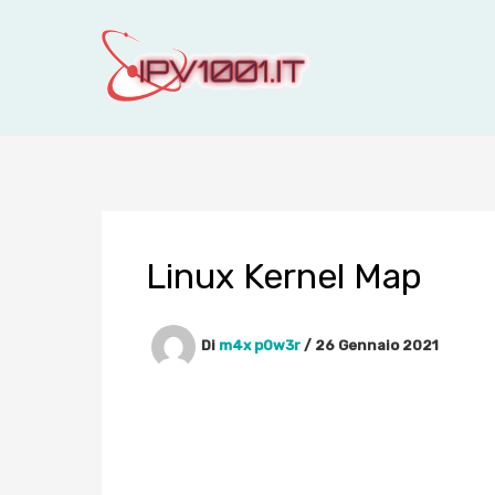
Vai
al
contenuto
Linux Kernel Map
Di
m4x p0w3r
/
26 Gennaio 2021