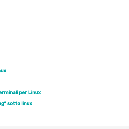
nux
terminali per Linux
g” sotto linux