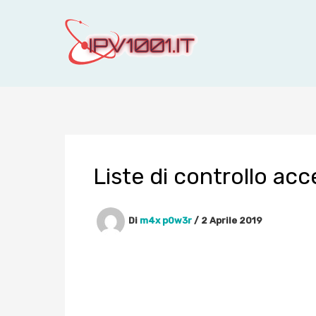
Vai
al
contenuto
Liste di controllo acc
Di
m4x p0w3r
/
2 Aprile 2019