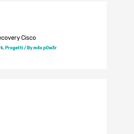
ecovery Cisco
rk
,
Progetti
/ By
m4x p0w3r