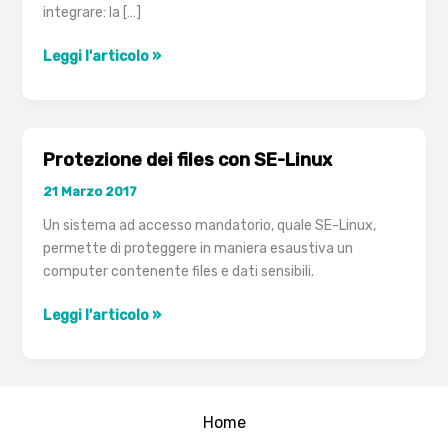
integrare: la […]
Infrastruttura
Leggi l'articolo »
Single-
Signon
Unix
Protezione dei files con SE-Linux
21 Marzo 2017
Un sistema ad accesso mandatorio, quale SE-Linux,
permette di proteggere in maniera esaustiva un
computer contenente files e dati sensibili.
Protezione
Leggi l'articolo »
dei
files
con
SE-
Home
Linux