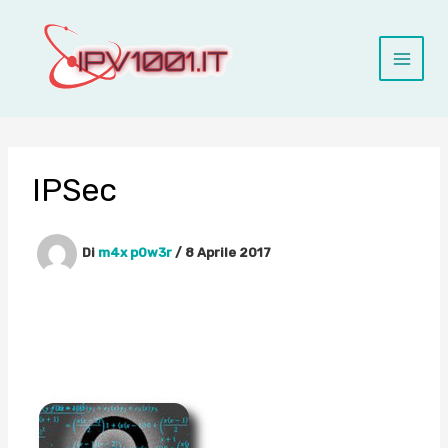
Vai
al
contenuto
IPSec
Di
m4x p0w3r
/
8 Aprile 2017