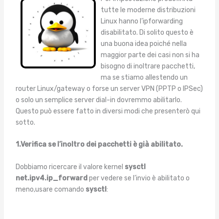
tutte le moderne distribuzioni
Linux hanno l’ipforwarding
disabilitato. Di solito questo è
una buona idea poiché nella
maggior parte dei casi non si ha
bisogno di inoltrare pacchetti,
ma se stiamo allestendo un
router Linux/gateway o forse un server VPN (PPTP o IPSec)
o solo un semplice server dial-in dovremmo abilitarlo.
Questo può essere fatto in diversi modi che presenterò qui
sotto.
1.
Verifica se l’inoltro dei pacchetti è già abilitato.
Dobbiamo ricercare il valore kernel
sysctl
net.ipv4.ip_forward
per vedere se l’invio è abilitato o
meno,usare comando
sysctl
: