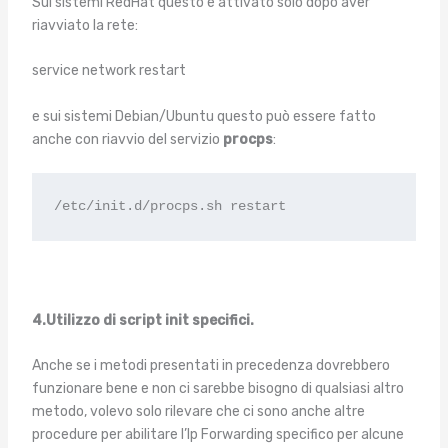
Sui sistemi RedHat questo è attivato solo dopo aver
riavviato la rete:
service network restart
e sui sistemi Debian/Ubuntu questo può essere fatto
anche con riavvio del servizio
procps
:
/etc/init.d/procps.sh restart
4.
Utilizzo di script init specifici.
Anche se i metodi presentati in precedenza dovrebbero
funzionare bene e non ci sarebbe bisogno di qualsiasi altro
metodo, volevo solo rilevare che ci sono anche altre
procedure per abilitare l’Ip Forwarding specifico per alcune