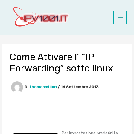
Vai
al
contenuto
Come Attivare l’ “IP
Forwarding” sotto linux
Di
thomasmilian
/
16 Settembre 2013
Per impostazione predefinita