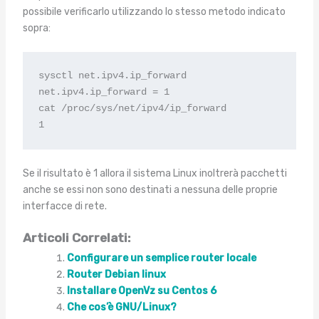
possibile verificarlo utilizzando lo stesso metodo indicato
sopra:
sysctl net.ipv4.ip_forward

net.ipv4.ip_forward = 1

cat /proc/sys/net/ipv4/ip_forward

1
Se il risultato è 1 allora il sistema Linux inoltrerà pacchetti
anche se essi non sono destinati a nessuna delle proprie
interfacce di rete.
Articoli Correlati:
Configurare un semplice router locale
Router Debian linux
Installare OpenVz su Centos 6
Che cos’è GNU/Linux?