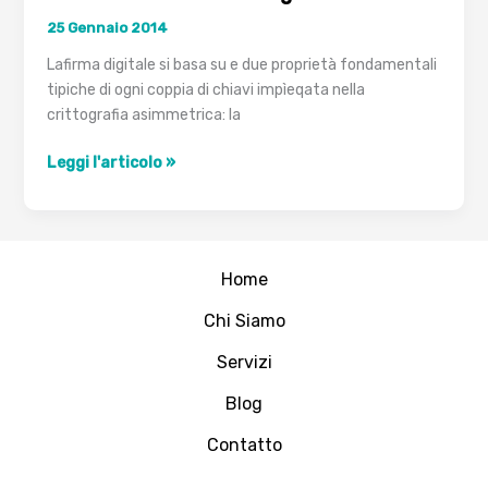
portata
25 Gennaio 2014
di
tutti
Lafirma digitale si basa su e due proprietà fondamentali
tipiche di ogni coppia di chiavi impìeqata nella
crittografia asimmetrica: la
Brevi
Leggi l'articolo »
cenni
sulla
firma
digitale
Home
Chi Siamo
Servizi
Blog
Contatto